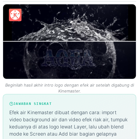
Intro
Logo
Auto
Elegan
💧
Beginilah hasil akhir intro logo dengan efek air setelah digabung di
Kinemaster.
JAWABAN SINGKAT
Efek air Kinemaster dibuat dengan cara: import
video background air dan video efek riak air, tumpuk
keduanya di atas logo lewat Layer, lalu ubah blend
mode ke Screen atau Add biar bagian gelapnya