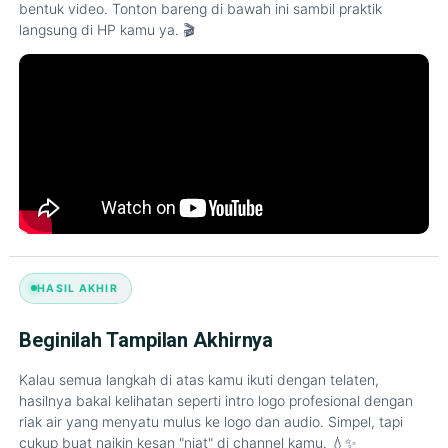
bentuk video. Tonton bareng di bawah ini sambil praktik
langsung di HP kamu ya. 🎬
HASIL AKHIR
Beginilah Tampilan Akhirnya
Kalau semua langkah di atas kamu ikuti dengan telaten,
hasilnya bakal kelihatan seperti intro logo profesional dengan
riak air yang menyatu mulus ke logo dan audio. Simpel, tapi
cukup buat naikin kesan "niat" di channel kamu. 💧✨