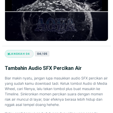
04 / 05
LANGKAH 04
Tambahin Audio SFX Percikan Air
Biar makin nyatu, jangan lupa masukkan audio SFX percikan air
yang sudah kamu download tadi. Ketuk tombol Audio di Media
Wheel, cari filenya, lalu tekan tombol plus buat masukin ke
Timeline. Sinkronkan momen percikan suara dengan momen
riak air muncul di layar, biar efeknya berasa lebih hidup dan
nggak asal tempel doang hehehe.