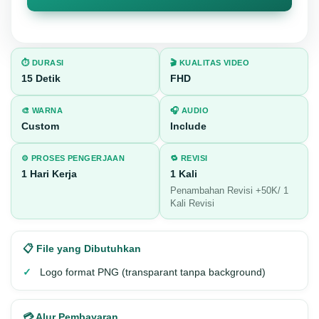
⏱️ DURASI
🎬 KUALITAS VIDEO
15 Detik
FHD
🎨 WARNA
🎧 AUDIO
Custom
Include
⚙️ PROSES PENGERJAAN
🔁 REVISI
1 Hari Kerja
1 Kali
Penambahan Revisi +50K/ 1
Kali Revisi
📋 File yang Dibutuhkan
Logo format PNG (transparant tanpa background)
💳 Alur Pembayaran