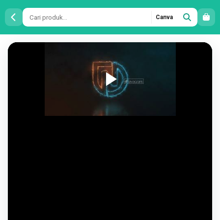
Canva
Intro
Video
Petir
NENDS