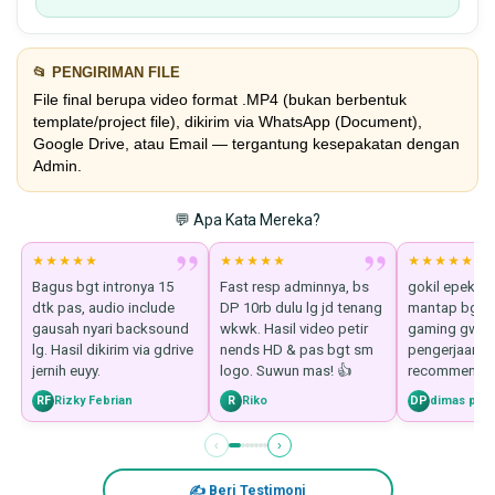
📂 PENGIRIMAN FILE
File final berupa video format .MP4 (bukan berbentuk
template/project file), dikirim via WhatsApp (Document),
Google Drive, atau Email — tergantung kesepakatan dengan
Admin.
💬 Apa Kata Mereka?
”
”
★★★★★
★★★★★
★★★★★
Bagus bgt intronya 15
Fast resp adminnya, bs
gokil epek pe
dtk pas, audio include
DP 10rb dulu lg jd tenang
mantap bgt bu
gausah nyari backsound
wkwk. Hasil video petir
gaming gw 
lg. Hasil dikirim via gdrive
nends HD & pas bgt sm
pengerjaan jg
jernih euyy.
logo. Suwun mas! 👍
recommende
RF
Rizky Febrian
R
Riko
DP
dimas pra
‹
›
✍ Beri Testimoni