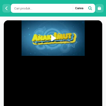
Canva
Intro
Video
3D
Anak