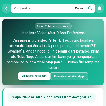
Canva
Jasa
✨ Jasa Video Intro Profesional
Intro
Jasa Intro Video After Effect Profesional
Cari
jasa intro video After Effect
yang hasilnya
Video
sinematik tapi Anda tidak perlu pusing edit sendiri? Di
Javagrafis, Anda tinggal
pilih desain dari katalog
, kirim
After
foto/teks/logo Anda, dan tim kami yang mengerjakan
sampai jadi
video final siap pakai
— bukan file template
Effect
mentah.
Profesional
Lihat Katalog Desain
Konsultasi via WhatsApp
Apa itu Jasa Intro Video After Effect Javagrafis?