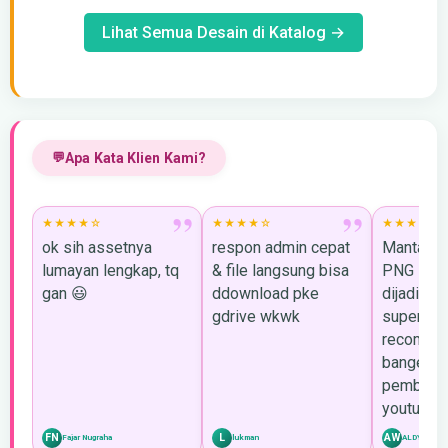
Lihat Semua Desain di Katalog →
Apa Kata Klien Kami?
”
”
★★★★☆
★★★★☆
★★★★★
ok sih assetnya
respon admin cepat
Mantap m
lumayan lengkap, tq
& file langsung bisa
PNG sy l
gan 😃
ddownload pke
dijadiin 
gdrive wkwk
super rap
recomme
bangettt 
pembukaa
youtube!
FN
L
AW
Fajar Nugraha
lukman
ALDY WIJAY