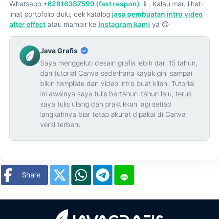
Whatsapp
+62816387599 (fast respon)
📱. Kalau mau lihat-
lihat portofolio dulu, cek katalog
jasa pembuatan intro video
after effect
atau mampir ke
Instagram kami
ya 😊
Java Grafis
Saya menggeluti desain grafis lebih dari 15 tahun,
dari tutorial Canva sederhana kayak gini sampai
bikin template dan video intro buat klien. Tutorial
ini awalnya saya tulis bertahun-tahun lalu, terus
saya tulis ulang dan praktikkan lagi setiap
langkahnya biar tetap akurat dipakai di Canva
versi terbaru.
Share