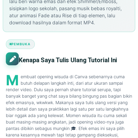
lalu beri warna emas dan efek Shimmer/Emboss,
sisipkan logo sekolah, pasang musik bebas royalti,
atur animasi Fade atau Rise di tiap elemen, lalu
download hasilnya dalam format MP4.
PEMBUKA
Kenapa Saya Tulis Ulang Tutorial Ini
M
embuat opening wisuda di Canva sebenarnya cuma
butuh delapan langkah inti, dari atur ukuran sampai
render video. Dulu saya pernah share tutorial serupa, tapi
banyak banget yang chat saya bilang bingung pas bagian bikin
efek emasnya, wkwkwk. Makanya saya tulis ulang versi yang
lebih detail dan saya praktikkan lagi satu per satu langkahnya
biar nggak ada yang kelewat. Momen wisuda itu cuma sekali
buat masing-masing angkatan, jadi opening video-nya juga
pantas dibikin sebagus mungkin 🎓. Efek emas ini saya pilih
karena kesannya mewah tapi tetap gampang dieksekusi,