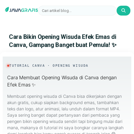
Cara Bikin Opening Wisuda Efek Emas di
Canva, Gampang Banget buat Pemula! ✨
Cara
TUTORIAL CANVA · OPENING WISUDA
Bikin
Cara Membuat Opening Wisuda di Canva dengan
Efek Emas ✨
Opening
Membuat opening wisuda di Canva bisa dikerjakan dengan
Wisuda
akun gratis, cukup siapkan background emas, tambahkan
teks dan logo, atur animasi, lalu unduh dalam format MP4.
Efek
Saya sering banget dapat pertanyaan dari pembaca yang
pengen bikin opening wisuda sendiri tapi bingung mulai dari
Emas
mana, makanya di tutorial ini saya bongkar caranya langkah
demi langkah biar kamu nggak nyasar di tengah jalan 😄.