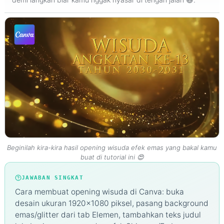
di
Canva,
Gampang
Banget
buat
Pemula!
✨
Beginilah kira-kira hasil opening wisuda efek emas yang bakal kamu
buat di tutorial ini 😍
JAWABAN SINGKAT
Cara membuat opening wisuda di Canva: buka
desain ukuran 1920x1080 piksel, pasang background
emas/glitter dari tab Elemen, tambahkan teks judul