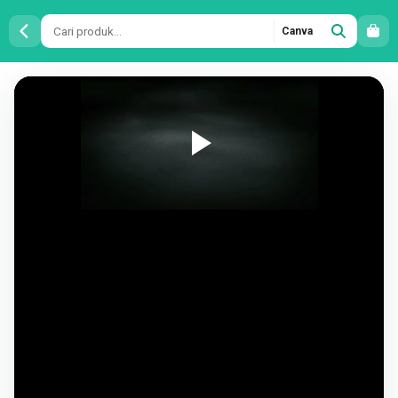
Canva
Intro
Video
Digital
Tech
v.5