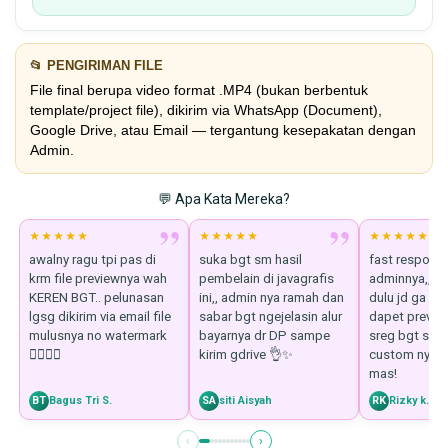
📂 PENGIRIMAN FILE
File final berupa video format .MP4 (bukan berbentuk
template/project file), dikirim via WhatsApp (Document),
Google Drive, atau Email — tergantung kesepakatan dengan
Admin.
💬 Apa Kata Mereka?
”
”
★★★★★
★★★★★
★★★★★
awalny ragu tpi pas di
suka bgt sm hasil
fast respon 
krm file previewnya wah
pembelain di javagrafis
adminnya,, D
KEREN BGT.. pelunasan
ini,, admin nya ramah dan
dulu jd ga rag
lgsg dikirim via email file
sabar bgt ngejelasin alur
dapet previe
mulusnya no watermark
bayarnya dr DP sampe
sreg bgt sm 
👍🏼👍🏼
kirim gdrive 👌✨
custom nya, 
mas!
BT
Bagus Tri S.
SA
siti Aisyah
RK
Rizky k.
‹
›