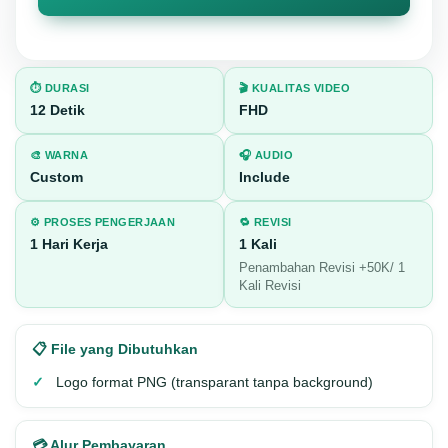
⏱️ DURASI
🎬 KUALITAS VIDEO
12 Detik
FHD
🎨 WARNA
🎧 AUDIO
Custom
Include
⚙️ PROSES PENGERJAAN
🔁 REVISI
1 Hari Kerja
1 Kali
Penambahan Revisi +50K/ 1
Kali Revisi
📋 File yang Dibutuhkan
Logo format PNG (transparant tanpa background)
💳 Alur Pembayaran