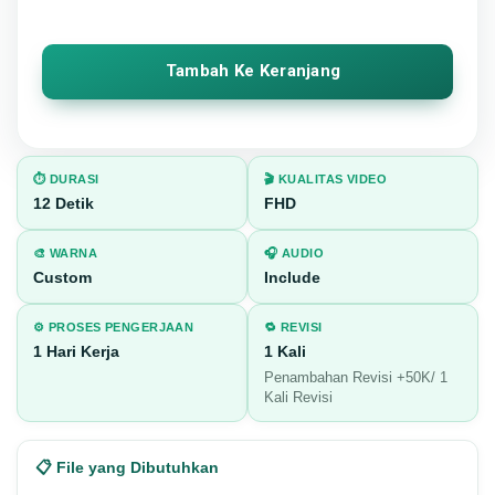
Tambah Ke Keranjang
⏱️ DURASI
🎬 KUALITAS VIDEO
12 Detik
FHD
🎨 WARNA
🎧 AUDIO
Custom
Include
⚙️ PROSES PENGERJAAN
🔁 REVISI
1 Hari Kerja
1 Kali
Penambahan Revisi +50K/ 1
Kali Revisi
📋 File yang Dibutuhkan