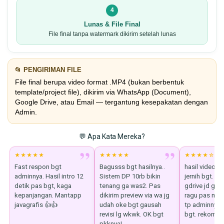
4
Lunas & File Final
File final tanpa watermark dikirim setelah lunas
📂 PENGIRIMAN FILE
File final berupa video format .MP4 (bukan berbentuk
template/project file), dikirim via WhatsApp (Document),
Google Drive, atau Email — tergantung kesepakatan dengan
Admin.
💬 Apa Kata Mereka?
”
”
★★★★★
★★★★★
★★★★☆
Fast respon bgt
Bagusss bgt hasilnya..
hasil video i
adminnya. Hasil intro 12
Sistem DP 10rb bikin
jernih bgt. ki
detik pas bgt, kaga
tenang ga was2. Pas
gdrive jd gap
kepanjangan. Mantapp
dikirim preview via wa jg
ragu pas mau
javagrafis 👍👍
udah oke bgt gausah
tp adminnya 
revisi lg wkwk. OK bgt
bgt. rekomen
pkknya!