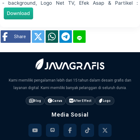
- background, Logo Net TV, Efek Asap & Partikel :
Download
Share
Kami memiliki pengalaman lebih dari 15 tahun dalam desain grafis dan
layanan digital. Kami memiliki banyak pelanggan di seluruh dunia.
Blog
Canva
After Effect
Logo
Media Sosial
Youtube
Instagram
Facebook
Tiktok
Twitter